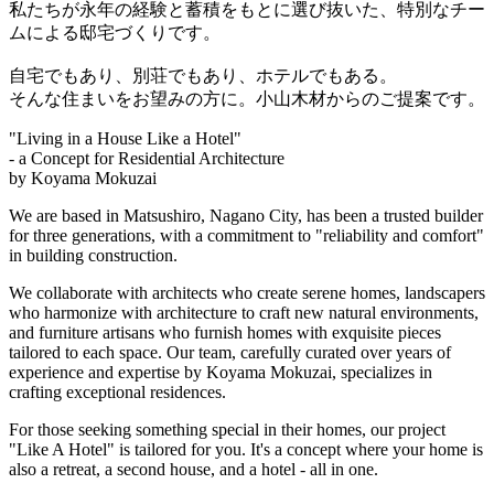
私たちが永年の経験と蓄積をもとに選び抜いた、特別なチー
ムによる邸宅づくりです。
自宅でもあり、別荘でもあり、ホテルでもある。
そんな住まいをお望みの方に。小山木材からのご提案です。
"Living in a House Like a Hotel"
- a Concept for Residential Architecture
by Koyama Mokuzai
We are based in Matsushiro, Nagano City, has been a trusted builder
for three generations, with a commitment to "reliability and comfort"
in building construction.
We collaborate with architects who create serene homes, landscapers
who harmonize with architecture to craft new natural environments,
and furniture artisans who furnish homes with exquisite pieces
tailored to each space. Our team, carefully curated over years of
experience and expertise by Koyama Mokuzai, specializes in
crafting exceptional residences.
For those seeking something special in their homes, our project
"Like A Hotel" is tailored for you. It's a concept where your home is
also a retreat, a second house, and a hotel - all in one.