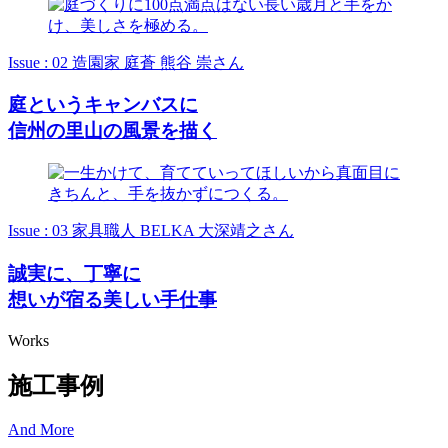
Issue : 02
造園家 庭蒼 熊谷 崇さん
庭というキャンバスに
信州の里山の風景を描く
Issue : 03
家具職人 BELKA 大深靖之さん
誠実に、丁寧に
想いが宿る美しい手仕事
Works
施工事例
And More