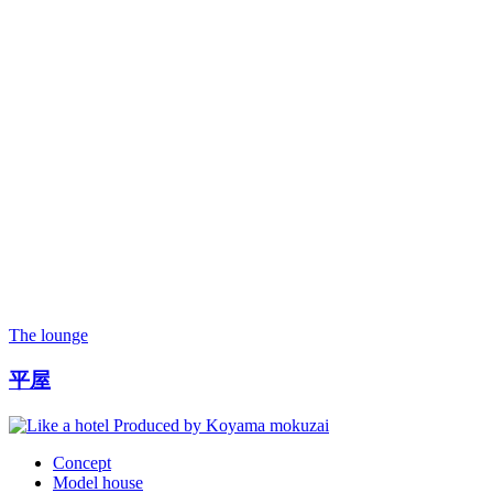
The lounge
平屋
Concept
Model house